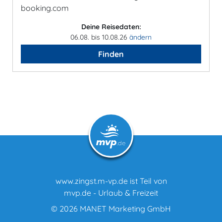
booking.com
Deine Reisedaten:
06.08. bis 10.08.26
ändern
Finden
www.zingst.m-vp.de ist Teil von
mvp.de - Urlaub & Freizeit
© 2026
MANET Marketing GmbH