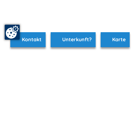
Kontakt
Unterkunft?
Karte
www.zingst.m-vp.de ist Teil von
mvp.de - Urlaub & Freizeit
© 2026
MANET Marketing GmbH