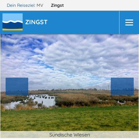
Dein Reiseziel:
MV
Zingst
ZINGST
Sundische Wiesen