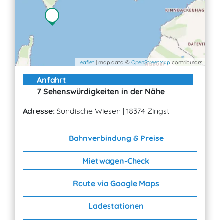
Leaflet
| map data ©
OpenStreetMap
contributors
Anfahrt
7 Sehenswürdigkeiten in der Nähe
Adresse:
Sundische Wiesen
|
18374 Zingst
Bahnverbindung & Preise
Mietwagen-Check
Route via Google Maps
Ladestationen